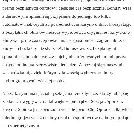
Zapoznaj się z dziesięć wskazówkami dotyczącymi korzystania z
premii bezpłatnych obrotów i ciesz się grą bezpiecznie. Bonusy wraz
z darmowymi spinami są przypisane do jednego lub kilku
automatów niektórych za pośrednictwem kasyno online. Korzystając
z bezpłatnych obrotów możesz wypróbować oryginalne rozrywki, w
które wciąż nie zaakceptować miałeś sposobności zagrać lub te, o
których chociażby nie słyszałeś. Bonusy wraz z bezpłatnymi
spinami jest to jedne wraz z najchętniej oferowanych premii przez
kasyna online na rzeczywiste pieniądze. Zapoznaj się z naszymi
wskazówkami, dzięki którym z łatwością wybierzesz dobry
nadprogram gwoli własnej osoby.
Nasze kasyno ma specjalną sekcję na rzecz tychże, którzy lubią się
zakładać i wygrywać nadal większe pieniądze. Sekcja «Sport» w
kasynie Slottika jest stworzona właśnie gwoli Cię. Oprócz całkowicie
odrębnego jest wciąż osobny dział dla sportowców na innym pułapie
— cybernetycznym.