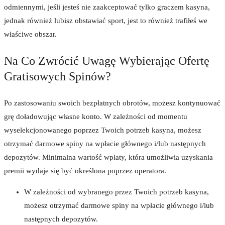
odmiennymi, jeśli jesteś nie zaakceptować tylko graczem kasyna,
jednak również lubisz obstawiać sport, jest to również trafiłeś we
właściwe obszar.
Na Co Zwrócić Uwagę Wybierając Ofertę
Gratisowych Spinów?
Po zastosowaniu swoich bezpłatnych obrotów, możesz kontynuować
grę doładowując własne konto. W zależności od momentu
wyselekcjonowanego poprzez Twoich potrzeb kasyna, możesz
otrzymać darmowe spiny na wpłacie głównego i/lub następnych
depozytów. Minimalna wartość wpłaty, która umożliwia uzyskania
premii wydaje się być określona poprzez operatora.
W zależności od wybranego przez Twoich potrzeb kasyna,
możesz otrzymać darmowe spiny na wpłacie głównego i/lub
następnych depozytów.