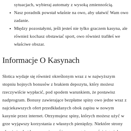
sytuacjach, wybieraj automaty z wysoką zmiennością.
Nasz poradnik powstał właśnie na owo, aby ułatwić Wam owo
zadanie.
Między pozostałymi, jeśli jesteś nie tylko graczem kasyna, ale
również kochasz obstawiać sport, owo również trafiłeś we
właściwe obszar.
Informacje O Kasynach
Slotica wydaje się również określonym wraz z w najwyższym
stopniu hojnych bonusów z brakiem depozytu, który możesz
rzeczywiście wypłacić, pod spodem warunkiem, że postawisz
nadprogram. Bonusy zawierające bezpłatne spiny owo jedne wraz z
najciekawszych ofert przedkładanych obok zapisu w nowym
kasynie przez internet. Otrzymujesz spiny, których możesz użyć w
grze wyjąwszy korzystania z własnych pieniędzy. Niektóre strony