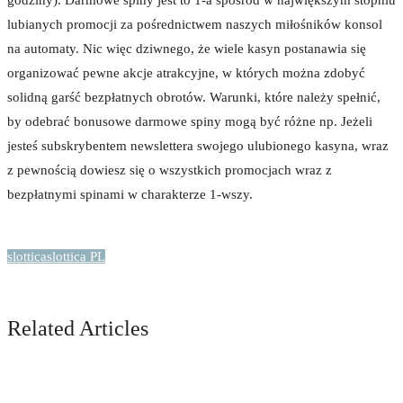
lubianych promocji za pośrednictwem naszych miłośników konsol
na automaty. Nic więc dziwnego, że wiele kasyn postanawia się
organizować pewne akcje atrakcyjne, w których można zdobyć
solidną garść bezpłatnych obrotów. Warunki, które należy spełnić,
by odebrać bonusowe darmowe spiny mogą być różne np. Jeżeli
jesteś subskrybentem newslettera swojego ulubionego kasyna, wraz
z pewnością dowiesz się o wszystkich promocjach wraz z
bezpłatnymi spinami w charakterze 1-wszy.
slottica
slottica PL
Related Articles