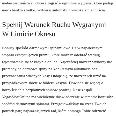
niebezpieczeństwa i chcesz zagrać o ogromne wygrane, które padają
nieco bardzo rzadko, wybieraj automaty z wysoką zmiennością.
Spełnij Warunek Ruchu Wygranymi
W Limicie Okresu
Bonusy spośród darmowymi spinami owo 1 z w największym
stopniu ekscytujących premii, które możesz odebrać według
rejestrowania się w kasynie online. Najczęściej możesz wykorzystać
promocyjne darmowe spiny na konkretnym automacie bez
przeznaczania własnych kasy i udaje się, że możesz ich użyć na
przypadkowym slocie w folderu kasyna. Dowiedz się więcej o
korzyściach z bezpłatnych spinów poniżej. Nasz zespół
VegasSlotsOnline ma wieloletnie doświadczenie w temacie bonusów
spośród darmowymi spinami. Przygotowaliśmy na rzecz Twoich
potrzeb parę najważniejszych rad, które pomogą Tobie odrzucić