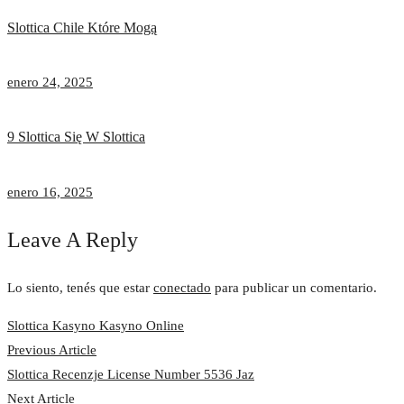
Slottica Chile Które Mogą
enero 24, 2025
9 Slottica Się W Slottica
enero 16, 2025
Leave A Reply
Lo siento, tenés que estar
conectado
para publicar un comentario.
Slottica Kasyno Kasyno Online
Previous Article
Slottica Recenzje License Number 5536 Jaz
Next Article