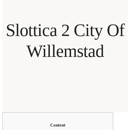
Slottica 2 City Of
Willemstad
Content