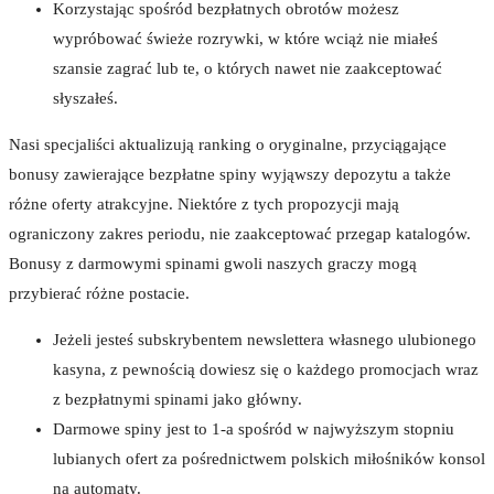
Korzystając spośród bezpłatnych obrotów możesz
wypróbować świeże rozrywki, w które wciąż nie miałeś
szansie zagrać lub te, o których nawet nie zaakceptować
słyszałeś.
Nasi specjaliści aktualizują ranking o oryginalne, przyciągające
bonusy zawierające bezpłatne spiny wyjąwszy depozytu a także
różne oferty atrakcyjne. Niektóre z tych propozycji mają
ograniczony zakres periodu, nie zaakceptować przegap katalogów.
Bonusy z darmowymi spinami gwoli naszych graczy mogą
przybierać różne postacie.
Jeżeli jesteś subskrybentem newslettera własnego ulubionego
kasyna, z pewnością dowiesz się o każdego promocjach wraz
z bezpłatnymi spinami jako główny.
Darmowe spiny jest to 1-a spośród w najwyższym stopniu
lubianych ofert za pośrednictwem polskich miłośników konsol
na automaty.