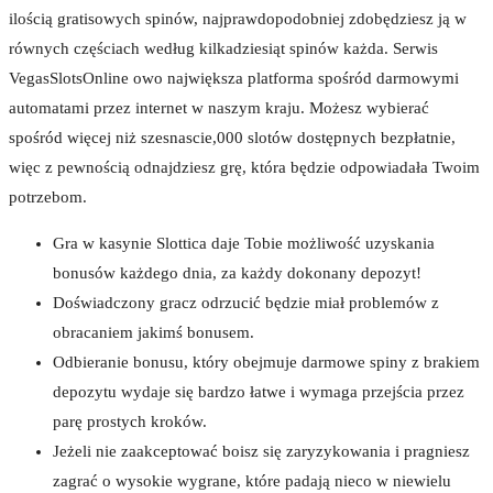
ilością gratisowych spinów, najprawdopodobniej zdobędziesz ją w
równych częściach według kilkadziesiąt spinów każda. Serwis
VegasSlotsOnline owo największa platforma spośród darmowymi
automatami przez internet w naszym kraju. Możesz wybierać
spośród więcej niż szesnascie,000 slotów dostępnych bezpłatnie,
więc z pewnością odnajdziesz grę, która będzie odpowiadała Twoim
potrzebom.
Gra w kasynie Slottica daje Tobie możliwość uzyskania
bonusów każdego dnia, za każdy dokonany depozyt!
Doświadczony gracz odrzucić będzie miał problemów z
obracaniem jakimś bonusem.
Odbieranie bonusu, który obejmuje darmowe spiny z brakiem
depozytu wydaje się bardzo łatwe i wymaga przejścia przez
parę prostych kroków.
Jeżeli nie zaakceptować boisz się zaryzykowania i pragniesz
zagrać o wysokie wygrane, które padają nieco w niewielu