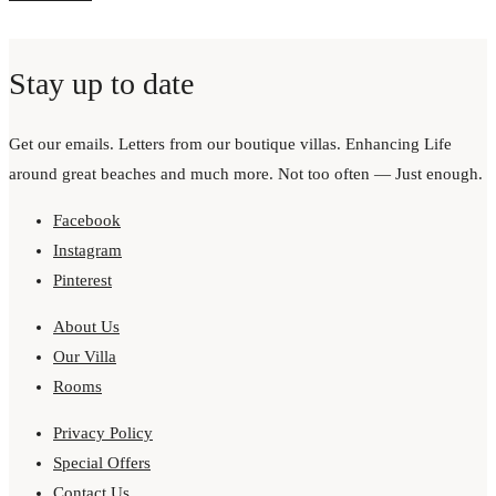
Stay up to date
Get our emails. Letters from our boutique villas. Enhancing Life
around great beaches and much more. Not too often — Just enough.
Facebook
Instagram
Pinterest
About Us
Our Villa
Rooms
Privacy Policy
Special Offers
Contact Us