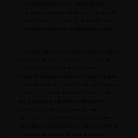
A plataforma irá desativar imediatamente
quaisquer contas que tenham o mesmo nom de
famille, endereço de e-mail, número de telefone
ou outras informações de identificação pessoal.
Você poderá envidar em diversos torneios ao redor
do mundo com odds atrativos. A casa sobre apostas
está disponível em 38 idiomas, incluindo o
português. A adaptabilidade para diferentes línguas
foi fundamental para o qual a Mostbet se destacasse
no Brasil e no planeta. Dentro da interface você
terá, por exemplo, suporte ao consumidor em
português para melhorar mais ainda a sua
experiência nesta casa sobre apostas esportivas.
Para utilizar a Mostbet Brasil, os usuários devem se
suceder na plataforma at the criar uma conta.