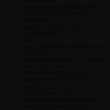
Esporte De Fantasia
Vantagens De Sony Ericsson Registrar Na Mostbet
Quais Tipos Para Jogos Estão Disponíveis Na
Rodadas Bônus
Registro De Conta Mostbet No Brasil
Registro Na Mostbet
Esporte
Mostbet – U Melhor Casino At The Site De Apostas
Online Do Brasil
Como Posso Entrar Em Contacto Com O Serviço De
Apoio Ao Cliente” “mostbet?
Por Que Mostbet Não Está Funcionando?
As Melhores Apostas E Jogos De Cassino Na
Mostbet
Como Baixar Mostbet No Telefone?
A Mostbet É Alguma Plataforma Legal Electronic
Segura Para Apostas Desportivas Em Brazil?