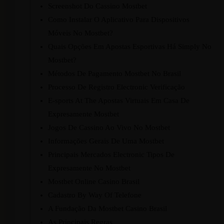
Screenshot Do Cassino Mostbet
Como Instalar O Aplicativo Para Dispositivos
Móveis No Mostbet?
Quais Opções Em Apostas Esportivas Há Simply No
Mostbet?
Métodos De Pagamento Mostbet No Brasil
Processo De Registro Electronic Verificação
E-sports At The Apostas Virtuais Em Casa De
Expresamente Mostbet
Jogos De Cassino Ao Vivo No Mostbet
Informações Gerais De Uma Mostbet
Principais Mercados Electronic Tipos De
Expresamente No Mostbet
Mostbet Online Casino Brasil
Cadastro By Way Of Telefone
A Fundação Da Mostbet Casino Brasil
As Principais Regras