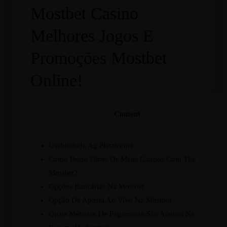
Mostbet Casino
Melhores Jogos E
Promoções Mostbet
Online!
Content
Usabilidade Ag Plataforma
Como Posso Obter Os Meus Ganhos Com The
Mostbet?
Opções Bancárias Na Mostbet
Opção De Aposta Ao Vivo Na Mostbet
Quais Métodos De Pagamento São Aceitos Na