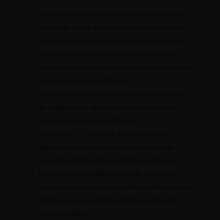
Isso é bem conveniente, pois você pode apostar
electronic assistir à remesa no mesmo web-site.
Utilizando um dos métodos de deposito aceites,
tais lo que cartões de crédito/débito, e-wallets,
transferências bancárias, e outros, pode adicionar
dinheiro à sua conta Mostbet.
A Mostbet aceita todos os principais provedores
de pagamento e oferece excelentes bônus de
boas-vindas pra novos clientes.
Atualmente, 37 modelos de esportes estão
disponíveis para apostas, no meio dos quais
some tipos diferentes são dados aos eSports.
Com a versão mobile do Mostbet, operating-
system apostadores podem desfrutar de uma user
interface suave e intuitiva otimizada para cell
phones e tablets.