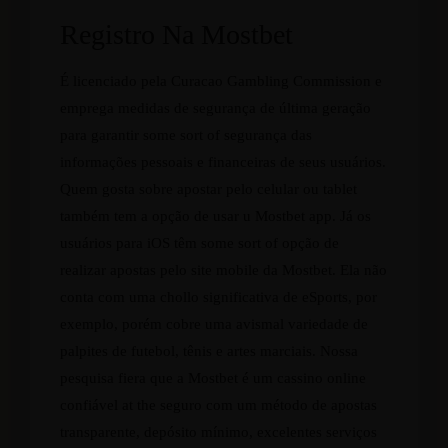
Registro Na Mostbet
É licenciado pela Curacao Gambling Commission e
emprega medidas de segurança de última geração
para garantir some sort of segurança das
informações pessoais e financeiras de seus usuários.
Quem gosta sobre apostar pelo celular ou tablet
também tem a opção de usar u Mostbet app. Já os
usuários para iOS têm some sort of opção de
realizar apostas pelo site mobile da Mostbet. Ela não
conta com uma chollo significativa de eSports, por
exemplo, porém cobre uma avismal variedade de
palpites de futebol, tênis e artes marciais. Nossa
pesquisa fiera que a Mostbet é um cassino online
confiável at the seguro com um método de apostas
transparente, depósito mínimo, excelentes serviços