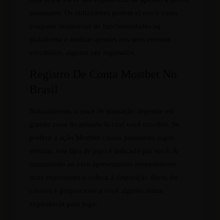
patamares. Os utilizadores podem el uso o vasto
conjunto residencial de funcionalidades ag
plataforma e realizar apostas nos seus eventos
escolhidos, alguma vez registados.
Registro De Conta Mostbet No
Brasil
Naturalmente, o pace de transação depende em
grande zona do método la cual você escolher. Se
preferir a ação Mostbet casino possuindo jogos
virtuais, este tipo de jogo é indicado pra você. A
transmissão ao vivo apresentando revendedores
mais experientes o coloca à disposição direta do
cassino e proporciona a você alguma ótima
experiência para jogo.