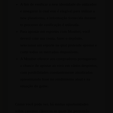
A fim de verificar a new identidade do utilizador
e assegurar la cual este é elegível para utilizar a
new plataforma, a informação fornecida durante
to processo de verificação é utilizada.
Para apostar em esportes com Mostbet, você
deverá criar sua conta, fazer o depósito,
selecionar um esporte na qual pretende apostar e
curtir todos os mercados disponíveis.
A Mostbet oferece aos compradores portugueses
a chance de apostar ao vivo em vários desportos,
com posibilidades constantemente atualizadas
apresentando base no rendimiento atual e na
situação do game.
Como você pode ver, há muitas oportunidades
sobre cassinos clássicos os quais lhe permitirão