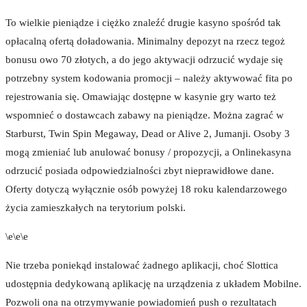
To wielkie pieniądze i ciężko znaleźć drugie kasyno spośród tak
opłacalną ofertą doładowania. Minimalny depozyt na rzecz tegoż
bonusu owo 70 złotych, a do jego aktywacji odrzucić wydaje się
potrzebny system kodowania promocji – należy aktywować fita po
rejestrowania się. Omawiając dostępne w kasynie gry warto też
wspomnieć o dostawcach zabawy na pieniądze. Można zagrać w
Starburst, Twin Spin Megaway, Dead or Alive 2, Jumanji. Osoby 3
mogą zmieniać lub anulować bonusy / propozycji, a Onlinekasyna
odrzucić posiada odpowiedzialności zbyt nieprawidłowe dane.
Oferty dotyczą wyłącznie osób powyżej 18 roku kalendarzowego
życia zamieszkałych na terytorium polski.
\e\e\e
Nie trzeba poniekąd instalować żadnego aplikacji, choć Slottica
udostępnia dedykowaną aplikację na urządzenia z układem Mobilne.
Pozwoli ona na otrzymywanie powiadomień push o rezultatach