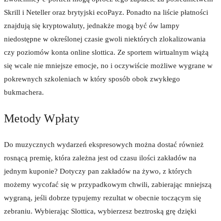
Skrill i Neteller oraz brytyjski ecoPayz. Ponadto na liście płatności
znajdują się kryptowaluty, jednakże mogą być ów lampy
niedostępne w określonej czasie gwoli niektórych zlokalizowania
czy poziomów konta online slottica. Ze sportem wirtualnym wiążą
się wcale nie mniejsze emocje, no i oczywiście możliwe wygrane w
pokrewnych szkoleniach w który sposób obok zwykłego
bukmachera.
Metody Wpłaty
Do muzycznych wydarzeń ekspresowych można dostać również
rosnącą premię, która zależna jest od czasu ilości zakładów na
jednym kuponie? Dotyczy pan zakładów na żywo, z których
możemy wycofać się w przypadkowym chwili, zabierając mniejszą
wygraną, jeśli dobrze typujemy rezultat w obecnie toczącym się
zebraniu. Wybierając Slottica, wybierzesz beztroską grę dzięki