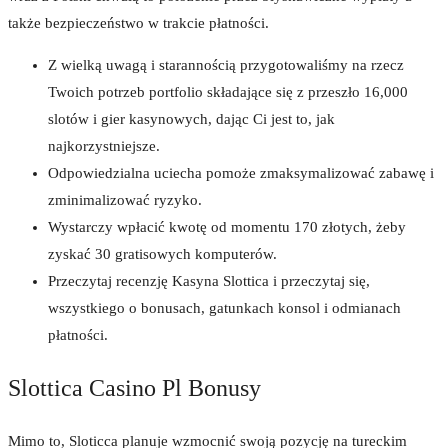
także bezpieczeństwo w trakcie płatności.
Z wielką uwagą i starannością przygotowaliśmy na rzecz
Twoich potrzeb portfolio składające się z przeszło 16,000
slotów i gier kasynowych, dając Ci jest to, jak
najkorzystniejsze.
Odpowiedzialna uciecha pomoże zmaksymalizować zabawę i
zminimalizować ryzyko.
Wystarczy wpłacić kwotę od momentu 170 złotych, żeby
zyskać 30 gratisowych komputerów.
Przeczytaj recenzję Kasyna Slottica i przeczytaj się,
wszystkiego o bonusach, gatunkach konsol i odmianach
płatności.
Slottica Casino Pl Bonusy
Mіmо tо, Slоtісса рlаnujе wzmосnіć swоją роzyсję nа turесkіm