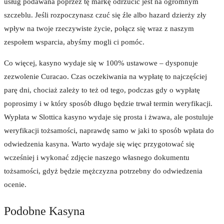
usług podawana poprzez tę markę odrzucić jest na ogromnym
szczeblu. Jeśli rozpoczynasz czuć się źle albo hazard dzierży zły
wpływ na twoje rzeczywiste życie, połącz się wraz z naszym
zespołem wsparcia, abyśmy mogli ci pomóc.
Co więcej, kasyno wydaje się w 100% ustawowe – dysponuje
zezwolenie Curacao. Czas oczekiwania na wypłatę to najczęściej
parę dni, chociaż zależy to też od tego, podczas gdy o wypłatę
poprosimy i w który sposób długo będzie trwał termin weryfikacji.
Wypłata w Slottica kasyno wydaje się prosta i żwawa, ale postuluje
weryfikacji tożsamości, naprawdę samo w jaki to sposób wpłata do
odwiedzenia kasyna. Warto wydaje się więc przygotować się
wcześniej i wykonać zdjęcie naszego własnego dokumentu
tożsamości, gdyż będzie mężczyzna potrzebny do odwiedzenia
ocenie.
Podobne Kasyna