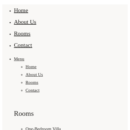
Home
About Us
Rooms
Contact
Menu
Home
About Us
Rooms
Contact
Rooms
One-Bedroom Villa