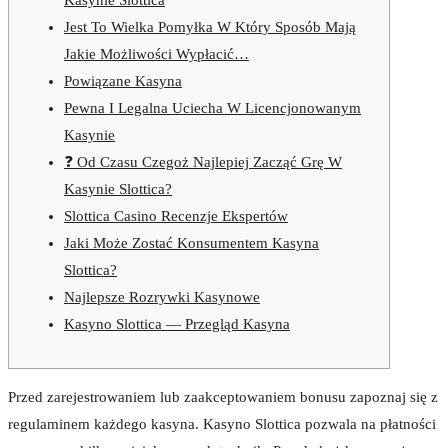
Kasynie Slottica
Jest To Wielka Pomyłka W Który Sposób Mają
Jakie Możliwości Wypłacić…
Powiązane Kasyna
Pewna I Legalna Uciecha W Licencjonowanym
Kasynie
❓ Od Czasu Czegoż Najlepiej Zacząć Grę W
Kasynie Slottica?
Slottica Casino Recenzje Ekspertów
Jaki Może Zostać Konsumentem Kasyna
Slottica?
Najlepsze Rozrywki Kasynowe
Kasyno Slottica — Przegląd Kasyna
Przed zarejestrowaniem lub zaakceptowaniem bonusu zapoznaj się z
regulaminem każdego kasyna. Kasyno Slottica pozwala na płatności