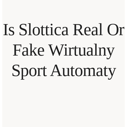
Is Slottica Real Or
Fake Wirtualny
Sport Automaty