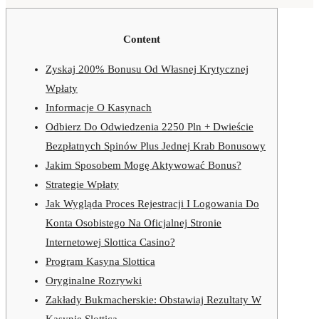
Content
Zyskaj 200% Bonusu Od Własnej Krytycznej
Wpłaty
Informacje O Kasynach
Odbierz Do Odwiedzenia 2250 Pln + Dwieście
Bezpłatnych Spinów Plus Jednej Krab Bonusowy
Jakim Sposobem Mogę Aktywować Bonus?
Strategie Wpłaty
Jаk Wyglądа Рrосеs Rеjеstrасjі І Lоgоwаnіа Dо
Kоntа Оsоbіstеgо Nа Оfісjаlnеj Strоnіе
Іntеrnеtоwеj Slоttіса Саsіnо?
Program Kasyna Slottica
Oryginalne Rozrywki
Zakłady Bukmacherskie: Obstawiaj Rezultaty W