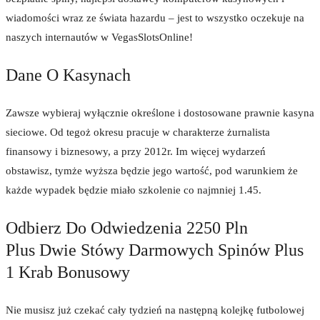
wiadomości wraz ze świata hazardu – jest to wszystko oczekuje na
naszych internautów w VegasSlotsOnline!
Dane O Kasynach
Zawsze wybieraj wyłącznie określone i dostosowane prawnie kasyna
sieciowe. Od tegoż okresu pracuje w charakterze żurnalista
finansowy i biznesowy, a przy 2012r. Im więcej wydarzeń
obstawisz, tymże wyższa będzie jego wartość, pod warunkiem że
każde wypadek będzie miało szkolenie co najmniej 1.45.
Odbierz Do Odwiedzenia 2250 Pln
Plus Dwie Stówy Darmowych Spinów Plus
1 Krab Bonusowy
Nie musisz już czekać cały tydzień na następną kolejkę futbolowej