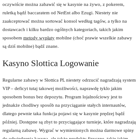
oczywiście można zabawić się w kasynie na żywo, z pokerem,
ruletką bądź baccaratem od NetEnt albo Ezugi. Niestety nie
zaakceptować można sortować konsol według tagów, a tylko na
dostawcach i kilku bardzo ogólnych kategoriach, takich jakim
sposobem
metody wypłaty
mobilne (choć prawie wszelkie zabawy
są dziś mobilne) bądź znane.
Kasyno Slottica Logowanie
Regularne zabawy w Slottica PL niestety odrzucić nagradzają system
VIP – deficyt tutaj takowej możliwości, naprawdę tyklo jakim
sposobem bonus bez depozytu. Program lojalnościowy jest to
jednakże chodliwy sposób na przyciąganie stałych internautów,
dlatego pewnie taka funkcja pojawi się w kasynie prędzej bądź
później. Dostępne są zbyt to przyciągające turnieje, które nagradzają
regularną zabawę. Wygrać w wymienionych można darmowe spiny
do odwiedzenia kasyna, ale także produkty fizyczne, takie jakim