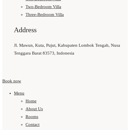
Two-Bedroom Villa
Three-Bedroom Villa
Address
Jl. Mawun, Kuta, Pujut, Kabupaten Lombok Tengah, Nusa
Tenggara Barat 83573, Indonesia
Book now
Menu
Home
About Us
Rooms
Contact