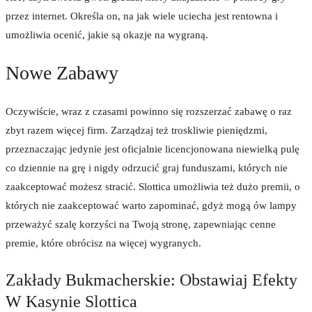
przez internet. Określa on, na jak wiele uciecha jest rentowna i
umożliwia ocenić, jakie są okazje na wygraną.
Nowe Zabawy
Oczywiście, wraz z czasami powinno się rozszerzać zabawę o raz
zbyt razem więcej firm. Zarządzaj też troskliwie pieniędzmi,
przeznaczając jedynie jest oficjalnie licencjonowana niewielką pulę
co dziennie na grę i nigdy odrzucić graj funduszami, których nie
zaakceptować możesz stracić. Slottica umożliwia też dużo premii, o
których nie zaakceptować warto zapominać, gdyż mogą ów lampy
przeważyć szalę korzyści na Twoją stronę, zapewniając cenne
premie, które obrócisz na więcej wygranych.
Zakłady Bukmacherskie: Obstawiaj Efekty
W Kasynie Slottica