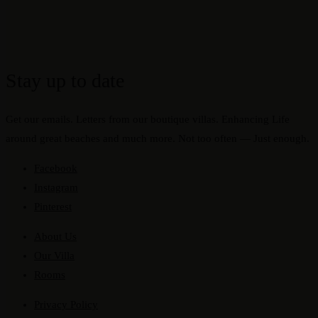
Stay up to date
Get our emails. Letters from our boutique villas. Enhancing Life
around great beaches and much more. Not too often — Just enough.
Facebook
Instagram
Pinterest
About Us
Our Villa
Rooms
Privacy Policy