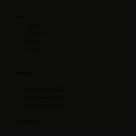
Menu
Home
About Us
Rooms
Contact
Rooms
One-Bedroom Villa
Two-Bedroom Villa
Three-Bedroom Villa
Address