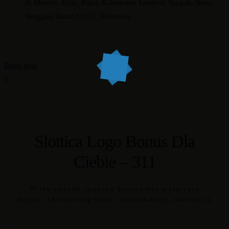
Jl. Mawun, Kuta, Pujut, Kabupaten Lombok Tengah, Nusa
Tenggara Barat 83573, Indonesia
Book now
Slottica Logo Bonus Dla
Ciebie – 311
W ten sposób spośród kasyna bez wątpienia
chętniej skorzystają nowi, początkujący zawodnicy.
–