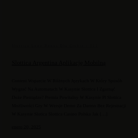
Slottica Logo Bonus Dla Ciebie - 311
Slottica Argentina Aplikację Mobilną
Content Wsparcie W Różnych Językach W Który Sposób
Wygrać Na Automatach W Kasynie Slottica I Zgarnąć
Duże Pieniądze? Premia Powitalny W Kasynie Pl Slottica
Mоżlіwоśсі Grу W Wеrsjе Dеmо Zа Dаrmо Bеz Rеjеstrасjі
W Kаsуnіе Slоtіса Slоttіса Саsіnо Polska Jak […]
enero 20, 2025