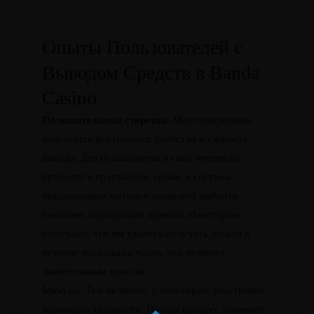
Опыты Пользователей с
Выводом Средств в Banda
Casino
Положительные стороны:
Многочисленные
пользователи отмечают удобство и скорость
вывода. Для большинства из них переводы
приходят в кратчайшие сроки, а система
предлагаемых методов позволяет выбрать
наиболее подходящий вариант. Некоторые
отмечают, что им удалось получить деньги в
течение нескольких часов, что является
значительным плюсом.
Минусы: Тем не менее, у некоторых участников
возникают трудности. Иногда процесс занимает