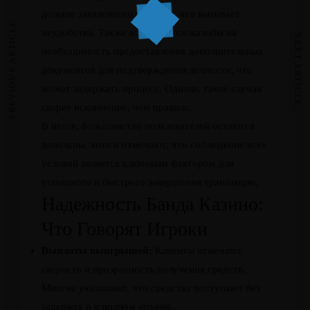
дольше заявленного времени, что вызывает
PREVIOUS ARTICLE
неудобства. Также встречаются жалобы на
NEXT ARTICLE
необходимость предоставления дополнительных
документов для подтверждения личности, что
может задержать процесс. Однако, такие случаи
скорее исключение, чем правило.
В итоге, большинство пользователей остаются
довольны, хотя и отмечают, что соблюдение всех
условий является ключевым фактором для
успешного и быстрого завершения транзакции.
Надежность Банда Казино:
Что Говорят Игроки
Выплаты выигрышей:
Клиенты отмечают
скорость и прозрачность получения средств.
Многие указывают, что средства поступают без
задержек и в полном объеме.