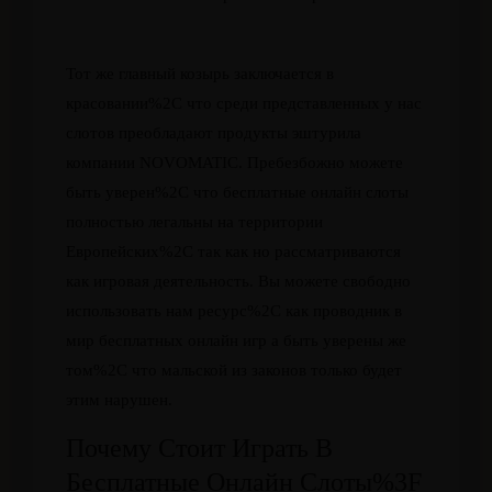
Тот же главный козырь заключается в
красовании%2C что среди представленных у нас
слотов преобладают продукты эштурила
компании NOVOMATIC. Пребезбожно можете
быть уверен%2C что бесплатные онлайн слоты
полностью легальны на территории
Европейских%2C так как но рассматриваются
как игровая деятельность. Вы можете свободно
использовать нам ресурс%2C как проводник в
мир бесплатных онлайн игр а быть уверены же
том%2C что мальской из законов только будет
этим нарушен.
Почему Стоит Играть В
Бесплатные Онлайн Слоты%3F