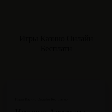
Menu
Rooms
Home
One-Bedroom Villa
About Us
Two-Bedroom Villa
Rooms
Three-Bedroom Villa
Contact
Игры Казино Онлайн
Address
Rooms
Бесплатн
Jl. Mawun, Kuta, Pujut, Kabupaten Lombok Tengah, Nusa Tenggara
Barat 83573, Indonesia
One-Bedroom Villa
Two-Bedroom Villa
Three-Bedroom Villa
Address
Book now
Jl. Mawun, Kuta, Pujut, Kabupaten Lombok Tengah, Nusa Tenggara
Barat 83573, Indonesia
Игры Казино Онлайн Бесплатно
Игровые Автоматы
Book now