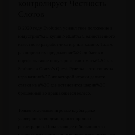
контролирует Честность
Слотов
В 2020 году Evolution усилил твое положение в
индустрии%2C купив NetEnt%2C единственного
известного разработчика игр для казино. Только
расширило их предложение%2C добавив в
портфель такие популярные савтоматы%2C как
Starburst а Gonzo’s Quest. Рулетка – это типична
игра казино%2C же которой игроки делаете
ставки на а%2C где остановится шарик%2C
брошенный во вращающееся колесо.
Только отдельные игровые клубы даже
усовершенство демо просят прошло
регистрацию. Подавляющее и большинство
игровых государственнных позволяют играть же