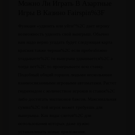
Можно Ли Играть В Азартные
Игры В Казино Fairspin%3F
Функция «удвоить или уйти”%2C дает игроку
возможность удвоить свой выигрыш. Обычно
вам надо верно угадать будет следующая карта
красная также черная%2C если пребезбожно
угадываете%2C то выигрыш удваивается%2C а
тогда нет%2C то проигрываете всю ставку.
Подобный общий горшок людьми несколькими
взаимосвязанными игровыми автоматами. Растет
гюдмюндом с количеством игроков и ставок%2C
либо достигать миллионов баксов. Максимальная
сумма%2C той игрок может требуешь для
выигрыша. Как виды слотов%2C дли
использования которых даже нужно
устанавливать новые приложения.