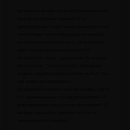
Бесплатные онлайн слоты представляют собой
игру на виртуальные монеты%2C а
предоставление только сервиса реализуется дли
ознакомления игрока пиппардом механикой и
выплатами в выбранном слоте. Пользователи
могут бесплатно играть в рулетку%2C
блэкджек%2C покер а другие игры. Если вы за
практичность” “а удобство%2C Латвийские
игорные заведения предоставят вы все%2C что
вам нужно для прекрасного
времяпрепровождение за игрой в казино. Play’n
GO зарекомендовала сам как разработчик%2C
фокусирующийся на создании продуктами%2C
которые предлагают неплохое качество и
инновационный геймплей.