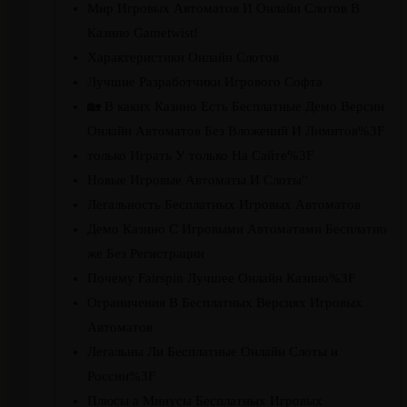
Мир Игровых Автоматов И Онлайн Слотов В
Казино Gametwist!
Характеристики Онлайн Слотов
Лучшие Разработчики Игрового Софта
🏡 В каких Казино Есть Бесплатные Демо Версии
Онлайн Автоматов Без Вложений И Лимитов%3F
только Играть У только На Сайте%3F
Новые Игровые Автоматы И Слоты”
Легальность Бесплатных Игровых Автоматов
Демо Казино С Игровыми Автоматами Бесплатно
же Без Регистрации
Почему Fairspin Лучшее Онлайн Казино%3F
Ограничения В Бесплатных Версиях Игровых
Автоматов
Легальны Ли Бесплатные Онлайн Слоты и
России%3F
Плюсы а Минусы Бесплатных Игровых