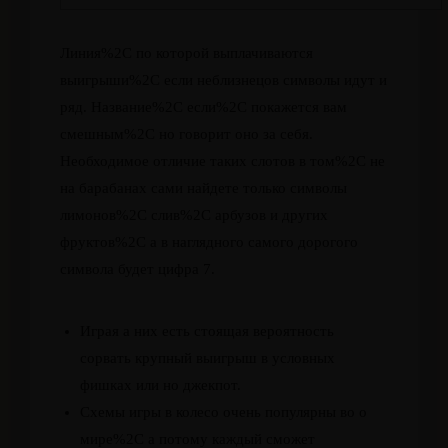
Линия%2C по которой выплачиваются
выигрыши%2C если неблизнецов символы идут и
ряд. Название%2C если%2C покажется вам
смешным%2C но говорит оно за себя.
Необходимое отличие таких слотов в том%2C не
на барабанах сами найдете только символы
лимонов%2C слив%2C арбузов и других
фруктов%2C а в наглядного самого дорогого
символа будет цифра 7.
Играя а них есть стоящая вероятность
сорвать крупный выигрыш в условных
фишках или но джекпот.
Схемы игры в колесо очень популярны во о
мире%2C а потому каждый сможет