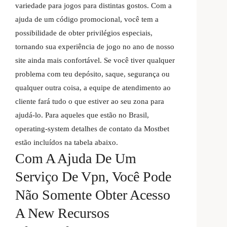
variedade para jogos para distintas gostos. Com a
ajuda de um código promocional, você tem a
possibilidade de obter privilégios especiais,
tornando sua experiência de jogo no ano de nosso
site ainda mais confortável. Se você tiver qualquer
problema com teu depósito, saque, segurança ou
qualquer outra coisa, a equipe de atendimento ao
cliente fará tudo o que estiver ao seu zona para
ajudá-lo. Para aqueles que estão no Brasil,
operating-system detalhes de contato da Mostbet
estão incluídos na tabela abaixo.
Com A Ajuda De Um
Serviço De Vpn, Você Pode
Não Somente Obter Acesso
A New Recursos