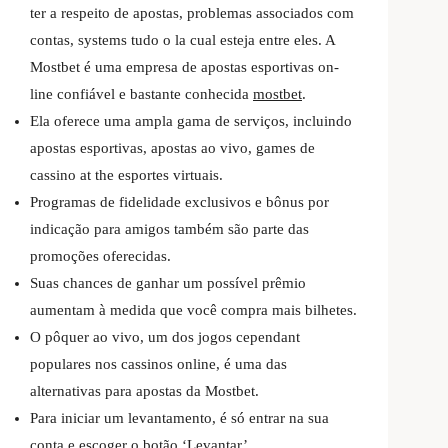
ter a respeito de apostas, problemas associados com
contas, systems tudo o la cual esteja entre eles. A
Mostbet é uma empresa de apostas esportivas on-
line confiável e bastante conhecida
mostbet
.
Ela oferece uma ampla gama de serviços, incluindo
apostas esportivas, apostas ao vivo, games de
cassino at the esportes virtuais.
Programas de fidelidade exclusivos e bônus por
indicação para amigos também são parte das
promoções oferecidas.
Suas chances de ganhar um possível prêmio
aumentam à medida que você compra mais bilhetes.
O pôquer ao vivo, um dos jogos cependant
populares nos cassinos online, é uma das
alternativas para apostas da Mostbet.
Para iniciar um levantamento, é só entrar na sua
conta e escoger o botão ‘Levantar’.