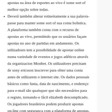
apostas na área de esportes ao vivo é some sort of
melhor opção sobre todas.
Deverá também alterar rotineiramente a sua palavra-
passe para manter some sort of sua conta holistica.
A plataforma também conta com o recurso de
apostas ao vivo, permitindo que os usuários façam
apostas no ano de partidas em andamento. Os
utilizadores tem a possibilidade de apostar online
numa variedade de eventos e jogos atléticos através
da organizacion Mostbet. Os utilizadores precisam
de sony ericsson inscrever para obter uma conta
antes de utilizarem o internet site. Os dados pessoais
básicos como fama, data de nascimento, e endereço
para e-mail são quaisquer que são necessários para
o registo, tornando-o fácil elizabeth descomplicado.
Os jogadores brasileiros podem produzir apostas
on-line com segurança com a plataforma de apostas.