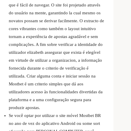
que é fácil de navegar. O site foi projetado através
do usuário na mente, garantindo la cual mesmo os
novatos possam se derivar facilmente. O extracto de
cores vibrantes como também o layout intuitivo
tornam a experiência de apostas agradável e sem
complicações. A fim sobre verificar a identidade do
utilizador elizabeth assegurar que exista é elegível
em virtude de utilizar a organizacion, a informação
fornecida durante o criterio de verificação é
utilizada. Criar alguma conta e iniciar sessão na
Mostbet é um criterio simples que dá aos
utilizadores acesso às funcionalidades divertidas da
plataforma e a uma configuração segura para
produzir apostas.
Se você optar por utilizar o site móvel Mostbet BR
no ano de vez do aplicativo Android ou some sort