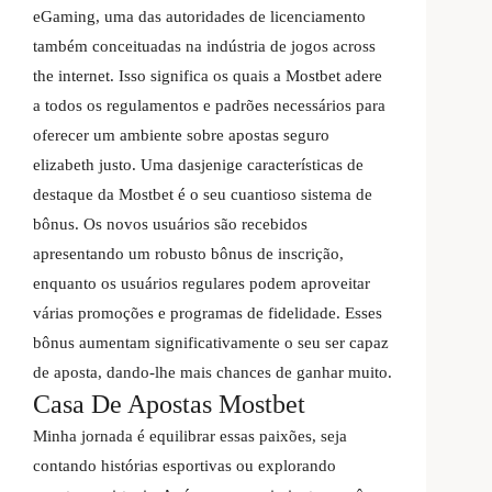
eGaming, uma das autoridades de licenciamento
também conceituadas na indústria de jogos across
the internet. Isso significa os quais a Mostbet adere
a todos os regulamentos e padrões necessários para
oferecer um ambiente sobre apostas seguro
elizabeth justo. Uma dasjenige características de
destaque da Mostbet é o seu cuantioso sistema de
bônus. Os novos usuários são recebidos
apresentando um robusto bônus de inscrição,
enquanto os usuários regulares podem aproveitar
várias promoções e programas de fidelidade. Esses
bônus aumentam significativamente o seu ser capaz
de aposta, dando-lhe mais chances de ganhar muito.
Casa De Apostas Mostbet
Minha jornada é equilibrar essas paixões, seja
contando histórias esportivas ou explorando