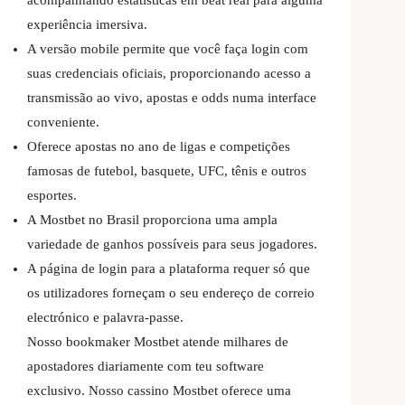
acompanhando estatísticas em beat real para alguma
experiência imersiva.
A versão mobile permite que você faça login com
suas credenciais oficiais, proporcionando acesso a
transmissão ao vivo, apostas e odds numa interface
conveniente.
Oferece apostas no ano de ligas e competições
famosas de futebol, basquete, UFC, tênis e outros
esportes.
A Mostbet no Brasil proporciona uma ampla
variedade de ganhos possíveis para seus jogadores.
A página de login para a plataforma requer só que
os utilizadores forneçam o seu endereço de correio
electrónico e palavra-passe.
Nosso bookmaker Mostbet atende milhares de
apostadores diariamente com teu software
exclusivo. Nosso cassino Mostbet oferece uma