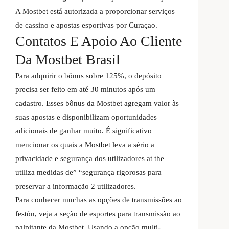
A Mostbet está autorizada a proporcionar serviços
de cassino e apostas esportivas por Curaçao.
Contatos E Apoio Ao Cliente
Da Mostbet Brasil
Para adquirir o bônus sobre 125%, o depósito
precisa ser feito em até 30 minutos após um
cadastro. Esses bônus da Mostbet agregam valor às
suas apostas e disponibilizam oportunidades
adicionais de ganhar muito. É significativo
mencionar os quais a Mostbet leva a sério a
privacidade e segurança dos utilizadores at the
utiliza medidas de” “segurança rigorosas para
preservar a informação 2 utilizadores.
Para conhecer muchas as opções de transmissões ao
festón, veja a seção de esportes para transmissão ao
palpitante da Mostbet. Usando a opção multi-