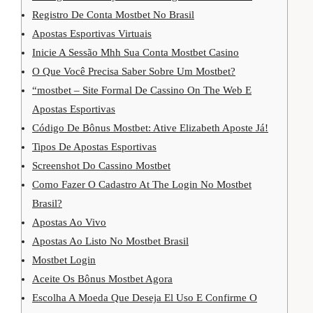
Registro De Conta Mostbet No Brasil
Apostas Esportivas Virtuais
Inicie A Sessão Mhh Sua Conta Mostbet Casino
O Que Você Precisa Saber Sobre Um Mostbet?
“mostbet – Site Formal De Cassino On The Web E
Apostas Esportivas
Código De Bônus Mostbet: Ative Elizabeth Aposte Já!
Tipos De Apostas Esportivas
Screenshot Do Cassino Mostbet
Como Fazer O Cadastro At The Login No Mostbet
Brasil?
Apostas Ao Vivo
Apostas Ao Listo No Mostbet Brasil
Mostbet Login
Aceite Os Bônus Mostbet Agora
Escolha A Moeda Que Deseja El Uso E Confirme O