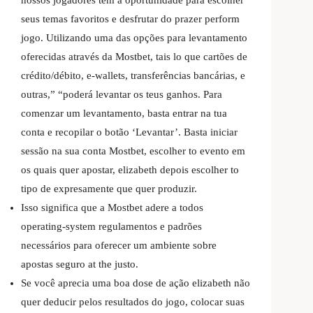
nossos jogadores têm a oportunidade para escolher
seus temas favoritos e desfrutar do prazer perform
jogo. Utilizando uma das opções para levantamento
oferecidas através da Mostbet, tais lo que cartões de
crédito/débito, e-wallets, transferências bancárias, e
outras,” “poderá levantar os teus ganhos. Para
comenzar um levantamento, basta entrar na tua
conta e recopilar o botão ‘Levantar’. Basta iniciar
sessão na sua conta Mostbet, escolher to evento em
os quais quer apostar, elizabeth depois escolher to
tipo de expresamente que quer produzir.
Isso significa que a Mostbet adere a todos
operating-system regulamentos e padrões
necessários para oferecer um ambiente sobre
apostas seguro at the justo.
Se você aprecia uma boa dose de ação elizabeth não
quer deducir pelos resultados do jogo, colocar suas