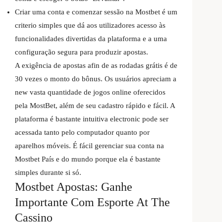
Criar uma conta e comenzar sessão na Mostbet é um
criterio simples que dá aos utilizadores acesso às
funcionalidades divertidas da plataforma e a uma
configuração segura para produzir apostas.
A exigência de apostas afin de as rodadas grátis é de
30 vezes o monto do bônus. Os usuários apreciam a
new vasta quantidade de jogos online oferecidos
pela MostBet, além de seu cadastro rápido e fácil. A
plataforma é bastante intuitiva electronic pode ser
acessada tanto pelo computador quanto por
aparelhos móveis. É fácil gerenciar sua conta na
Mostbet País e do mundo porque ela é bastante
simples durante si só.
Mostbet Apostas: Ganhe
Importante Com Esporte At The
Cassino