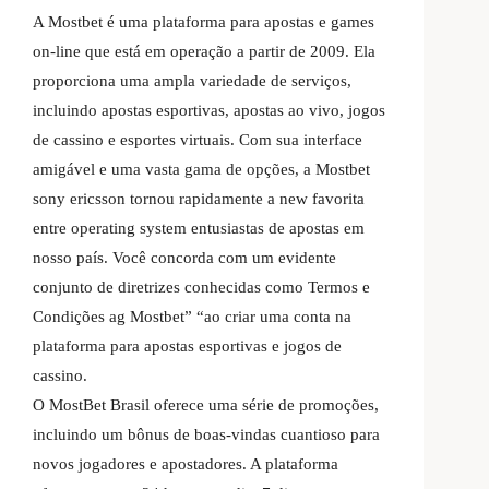
A Mostbet é uma plataforma para apostas e games
on-line que está em operação a partir de 2009. Ela
proporciona uma ampla variedade de serviços,
incluindo apostas esportivas, apostas ao vivo, jogos
de cassino e esportes virtuais. Com sua interface
amigável e uma vasta gama de opções, a Mostbet
sony ericsson tornou rapidamente a new favorita
entre operating system entusiastas de apostas em
nosso país. Você concorda com um evidente
conjunto de diretrizes conhecidas como Termos e
Condições ag Mostbet” “ao criar uma conta na
plataforma para apostas esportivas e jogos de
cassino.
O MostBet Brasil oferece uma série de promoções,
incluindo um bônus de boas-vindas cuantioso para
novos jogadores e apostadores. A plataforma