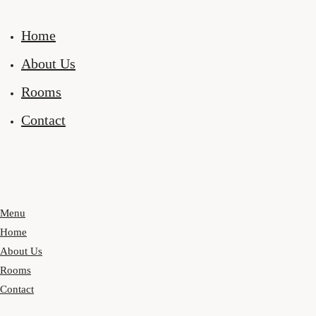
Home
About Us
Rooms
Contact
Menu
Home
About Us
Rooms
Contact