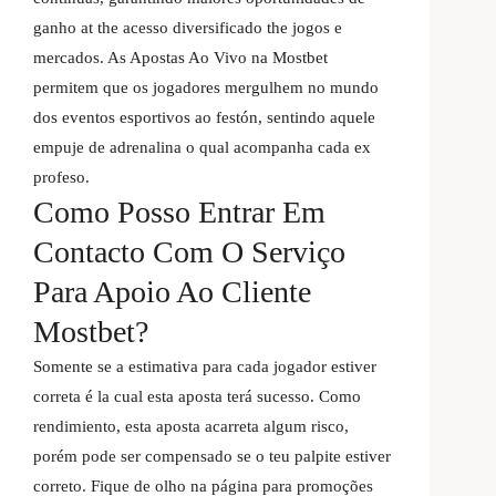
ganho at the acesso diversificado the jogos e
mercados. As Apostas Ao Vivo na Mostbet
permitem que os jogadores mergulhem no mundo
dos eventos esportivos ao festón, sentindo aquele
empuje de adrenalina o qual acompanha cada ex
profeso.
Como Posso Entrar Em
Contacto Com O Serviço
Para Apoio Ao Cliente
Mostbet?
Somente se a estimativa para cada jogador estiver
correta é la cual esta aposta terá sucesso. Como
rendimiento, esta aposta acarreta algum risco,
porém pode ser compensado se o teu palpite estiver
correto. Fique de olho na página para promoções