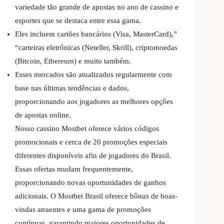
variedade tão grande de apostas no ano de cassino e
esportes que se destaca entre essa gama.
Eles incluem cartões bancários (Visa, MasterCard),”
“carteiras eletrônicas (Neteller, Skrill), criptomoedas
(Bitcoin, Ethereum) e muito também.
Esses mercados são atualizados regularmente com
base nas últimas tendências e dados,
proporcionando aos jogadores as melhores opções
de apostas online.
Nosso cassino Mostbet oferece vários códigos
promocionais e cerca de 20 promoções especiais
diferentes disponíveis afin de jogadores do Brasil.
Essas ofertas mudam frequentemente,
proporcionando novas oportunidades de ganhos
adicionais. O Mostbet Brasil oferece bônus de boas-
vindas atraentes e uma gama de promoções
contínuas, garantindo maiores oportunidades de