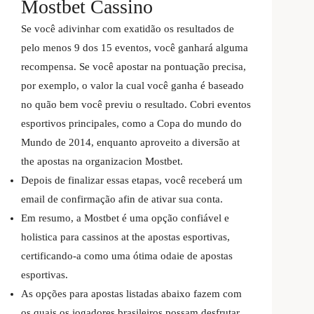
Mostbet Cassino
Se você adivinhar com exatidão os resultados de
pelo menos 9 dos 15 eventos, você ganhará alguma
recompensa. Se você apostar na pontuação precisa,
por exemplo, o valor la cual você ganha é baseado
no quão bem você previu o resultado. Cobri eventos
esportivos principales, como a Copa do mundo do
Mundo de 2014, enquanto aproveito a diversão at
the apostas na organizacion Mostbet.
Depois de finalizar essas etapas, você receberá um
email de confirmação afin de ativar sua conta.
Em resumo, a Mostbet é uma opção confiável e
holistica para cassinos at the apostas esportivas,
certificando-a como uma ótima odaie de apostas
esportivas.
As opções para apostas listadas abaixo fazem com
os quais os jogadores brasileiros possam desfrutar