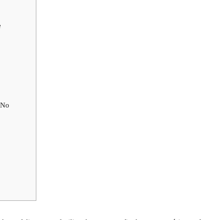
e
 No