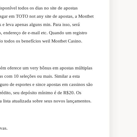
onível todos os dias no site de apostas
iesgar em TOTO not any site de apostas, a Mostbet
 e leva apenas alguns min. Para isso, será
, endereço de e-mail etc. Quando um registro
do todos os benefícios weil Mostbet Casino.
ambém oferece um very bônus em apostas múltiplas
s com 10 seleções ou mais. Similar a esta
seguro de esportes e since apostas em cassinos são
crédito, seu depósito mínimo é de R$20. Os
 lista atualizada sobre seus novos lançamentos.
vas.