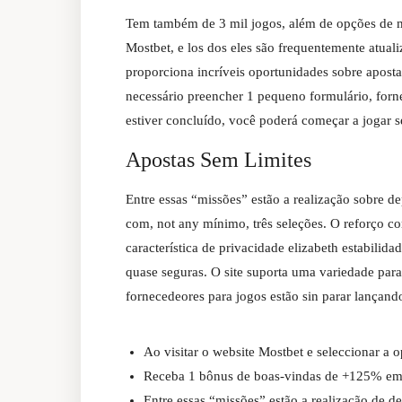
Tem também de 3 mil jogos, além de opções de ma
Mostbet, e los dos eles são frequentemente atual
proporciona incríveis oportunidades sobre aposta
necessário preencher 1 pequeno formulário, for
estiver concluído, você poderá começar a jogar s
Apostas Sem Limites
Entre essas “missões” estão a realização sobre d
com, not any mínimo, três seleções. O reforço co
característica de privacidade elizabeth estabilida
quase seguras. O site suporta uma variedade para
fornecedeores para jogos estão sin parar lançan
Ao visitar o website Mostbet e seleccionar a 
Receba 1 bônus de boas-vindas de +125% em se
Entre essas “missões” estão a realização de de