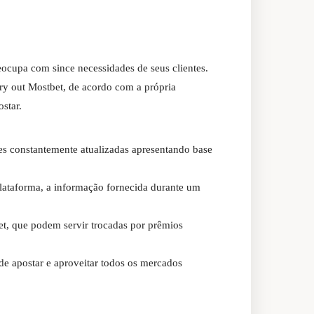
eocupa com since necessidades de seus clientes.
ry out Mostbet, de acordo com a própria
star.
es constantemente atualizadas apresentando base
f plataforma, a informação fornecida durante um
et, que podem servir trocadas por prêmios
nde apostar e aproveitar todos os mercados