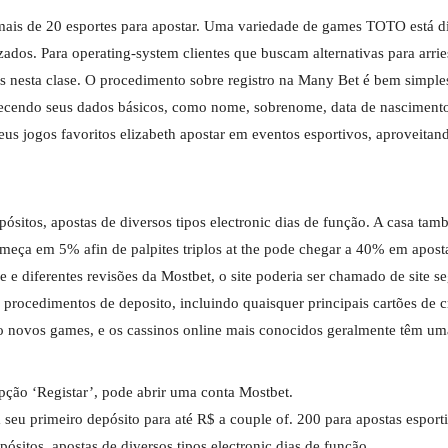
is de 20 esportes para apostar. Uma variedade de games TOTO está disp
izados. Para operating-system clientes que buscam alternativas para arr
s nesta clase. O procedimento sobre registro na Many Bet é bem simples
necendo seus dados básicos, como nome, sobrenome, data de nascimento
eus jogos favoritos elizabeth apostar em eventos esportivos, aproveitan
epósitos, apostas de diversos tipos electronic dias de função. A casa t
meça em 5% afin de palpites triplos at the pode chegar a 40% em aposta
de e diferentes revisões da Mostbet, o site poderia ser chamado de site 
 procedimentos de deposito, incluindo quaisquer principais cartões de 
do novos games, e os cassinos online mais conocidos geralmente têm uma
opção ‘Registar’, pode abrir uma conta Mostbet.
u primeiro depósito para até R$ a couple of. 200 para apostas esporti
pósitos, apostas de diversos tipos electronic dias de função.