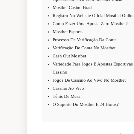
Mostbet Casino Brasil
Registro No Website Oficial Mostbet Onlin
Como Fazer Uma Aposta Zero Mostbet?
Mostbet Esports
Processo De Verificação Da Conta
Verificação De Conta No Mostbet
Cash Out Mostbet
Variedade Para Jogos E Apostas Esportivas
Cassino
Jogos De Cassino Ao Vivo No Mostbet
Cassino Ao Vivo
Tênis De Mesa
O Suporte Do Mostbet É 24 Horas?