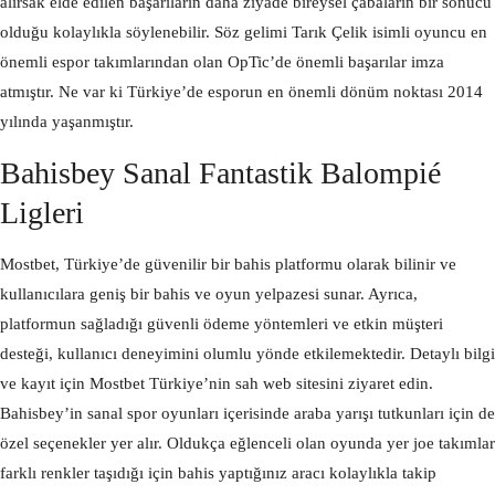
alırsak elde edilen başarıların daha ziyade bireysel çabaların bir sonucu
olduğu kolaylıkla söylenebilir. Söz gelimi Tarık Çelik isimli oyuncu en
önemli espor takımlarından olan OpTic’de önemli başarılar imza
atmıştır. Ne var ki Türkiye’de esporun en önemli dönüm noktası 2014
yılında yaşanmıştır.
Bahisbey Sanal Fantastik Balompié
Ligleri
Mostbet, Türkiye’de güvenilir bir bahis platformu olarak bilinir ve
kullanıcılara geniş bir bahis ve oyun yelpazesi sunar. Ayrıca,
platformun sağladığı güvenli ödeme yöntemleri ve etkin müşteri
desteği, kullanıcı deneyimini olumlu yönde etkilemektedir. Detaylı bilgi
ve kayıt için Mostbet Türkiye’nin sah web sitesini ziyaret edin.
Bahisbey’in sanal spor oyunları içerisinde araba yarışı tutkunları için de
özel seçenekler yer alır. Oldukça eğlenceli olan oyunda yer joe takımlar
farklı renkler taşıdığı için bahis yaptığınız aracı kolaylıkla takip