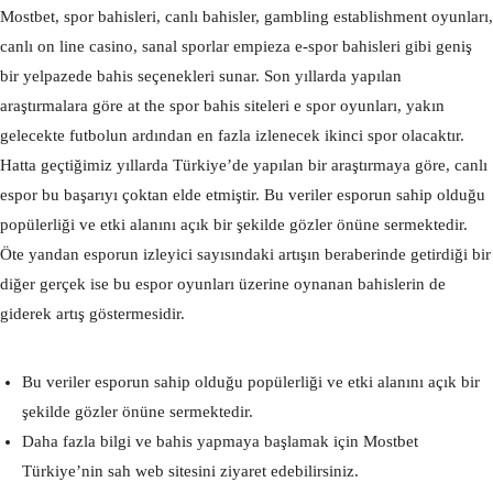
Mostbet, spor bahisleri, canlı bahisler, gambling establishment oyunları,
canlı on line casino, sanal sporlar empieza e-spor bahisleri gibi geniş
bir yelpazede bahis seçenekleri sunar. Son yıllarda yapılan
araştırmalara göre at the spor bahis siteleri e spor oyunları, yakın
gelecekte futbolun ardından en fazla izlenecek ikinci spor olacaktır.
Hatta geçtiğimiz yıllarda Türkiye’de yapılan bir araştırmaya göre, canlı
espor bu başarıyı çoktan elde etmiştir. Bu veriler esporun sahip olduğu
popülerliği ve etki alanını açık bir şekilde gözler önüne sermektedir.
Öte yandan esporun izleyici sayısındaki artışın beraberinde getirdiği bir
diğer gerçek ise bu espor oyunları üzerine oynanan bahislerin de
giderek artış göstermesidir.
Bu veriler esporun sahip olduğu popülerliği ve etki alanını açık bir
şekilde gözler önüne sermektedir.
Daha fazla bilgi ve bahis yapmaya başlamak için Mostbet
Türkiye’nin sah web sitesini ziyaret edebilirsiniz.