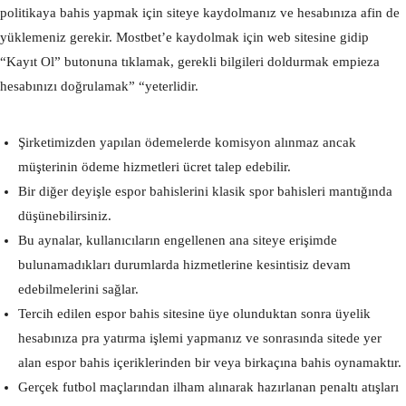
politikaya bahis yapmak için siteye kaydolmanız ve hesabınıza afin de
yüklemeniz gerekir. Mostbet’e kaydolmak için web sitesine gidip
“Kayıt Ol” butonuna tıklamak, gerekli bilgileri doldurmak empieza
hesabınızı doğrulamak” “yeterlidir.
Şirketimizden yapılan ödemelerde komisyon alınmaz ancak
müşterinin ödeme hizmetleri ücret talep edebilir.
Bir diğer deyişle espor bahislerini klasik spor bahisleri mantığında
düşünebilirsiniz.
Bu aynalar, kullanıcıların engellenen ana siteye erişimde
bulunamadıkları durumlarda hizmetlerine kesintisiz devam
edebilmelerini sağlar.
Tercih edilen espor bahis sitesine üye olunduktan sonra üyelik
hesabınıza pra yatırma işlemi yapmanız ve sonrasında sitede yer
alan espor bahis içeriklerinden bir veya birkaçına bahis oynamaktır.
Gerçek futbol maçlarından ilham alınarak hazırlanan penaltı atışları