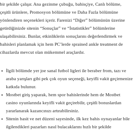
bir şekilde çalışır. Ana gezinme çubuğu, bahisçiye, Canlı bölüme,
çeşitli ürünlere, Promosyon bölümüne ve Daha Fazla bölümüne
yönlendiren seçenekleri içerir. Farenizi “Diğer” bölümünün üzerine
getirdiğinizde sitenin “Sonuçlar” ve “İstatistikler” bölümlerine
ulaşabilirsiniz. Bunlar, etkinliklerin sonuçlarını değerlendirmek ve
bahisleri planlamak için hem PC’lerde sprained ankle treatment de
cihazlarda mevcut olan mükemmel araçlardır.
İlgili bölümde yer joe sanal futbol ligleri ile beraber from, tazı ve
araba yarışları gibi pek çok oyun seçeneği, keyifli vakit geçirmenize
katkıda bulunur.
Mostbet giriş yaparak, hem spor bahislerinde hem de Mostbet
casino oyunlarında keyifli vakit geçirebilir, çeşitli bonuslardan
yararlanarak kazancınızı artırabilirsiniz.
Sitenin basit ve net düzeni sayesinde, ilk kez bahis oynayanlar bile
ilgilendikleri pazarları nasıl bulacaklarını hızlı bir şekilde