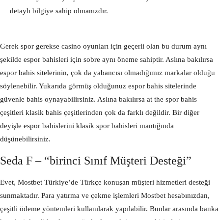
detaylı bilgiye sahip olmanızdır.
Gerek spor gerekse casino oyunları için geçerli olan bu durum aynı
şekilde espor bahisleri için sobre aynı öneme sahiptir. Aslına bakılırsa
espor bahis sitelerinin, çok da yabancısı olmadığımız markalar olduğu
söylenebilir. Yukarıda görmüş olduğunuz espor bahis sitelerinde
güvenle bahis oynayabilirsiniz. Aslına bakılırsa at the spor bahis
çeşitleri klasik bahis çeşitlerinden çok da farklı değildir. Bir diğer
deyişle espor bahislerini klasik spor bahisleri mantığında
düşünebilirsiniz.
Seda F – “birinci Sınıf Müşteri Desteği”
Evet, Mostbet Türkiye’de Türkçe konuşan müşteri hizmetleri desteği
sunmaktadır. Para yatırma ve çekme işlemleri Mostbet hesabınızdan,
çeşitli ödeme yöntemleri kullanılarak yapılabilir. Bunlar arasında banka