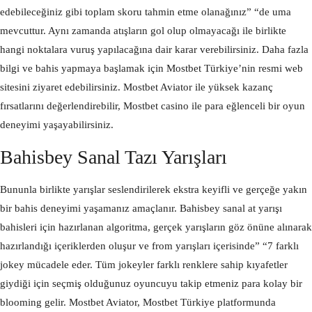
edebileceğiniz gibi toplam skoru tahmin etme olanağınız” “de uma
mevcuttur. Aynı zamanda atışların gol olup olmayacağı ile birlikte
hangi noktalara vuruş yapılacağına dair karar verebilirsiniz. Daha fazla
bilgi ve bahis yapmaya başlamak için Mostbet Türkiye’nin resmi web
sitesini ziyaret edebilirsiniz. Mostbet Aviator ile yüksek kazanç
fırsatlarını değerlendirebilir, Mostbet casino ile para eğlenceli bir oyun
deneyimi yaşayabilirsiniz.
Bahisbey Sanal Tazı Yarışları
Bununla birlikte yarışlar seslendirilerek ekstra keyifli ve gerçeğe yakın
bir bahis deneyimi yaşamanız amaçlanır. Bahisbey sanal at yarışı
bahisleri için hazırlanan algoritma, gerçek yarışların göz önüne alınarak
hazırlandığı içeriklerden oluşur ve from yarışları içerisinde” “7 farklı
jokey mücadele eder. Tüm jokeyler farklı renklere sahip kıyafetler
giydiği için seçmiş olduğunuz oyuncuyu takip etmeniz para kolay bir
blooming gelir. Mostbet Aviator, Mostbet Türkiye platformunda