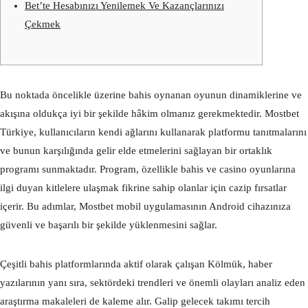
Bet’te Hesabınızı Yenilemek Ve Kazançlarınızı
Çekmek
Bu noktada öncelikle üzerine bahis oynanan oyunun dinamiklerine ve
akışına oldukça iyi bir şekilde hâkim olmanız gerekmektedir. Mostbet
Türkiye, kullanıcıların kendi ağlarını kullanarak platformu tanıtmalarını
ve bunun karşılığında gelir elde etmelerini sağlayan bir ortaklık
programı sunmaktadır. Program, özellikle bahis ve casino oyunlarına
ilgi duyan kitlelere ulaşmak fikrine sahip olanlar için cazip fırsatlar
içerir. Bu adımlar, Mostbet mobil uygulamasının Android cihazınıza
güvenli ve başarılı bir şekilde yüklenmesini sağlar.
Çeşitli bahis platformlarında aktif olarak çalışan Kölmük, haber
yazılarının yanı sıra, sektördeki trendleri ve önemli olayları analiz eden
araştırma makaleleri de kaleme alır. Galip gelecek takımı tercih