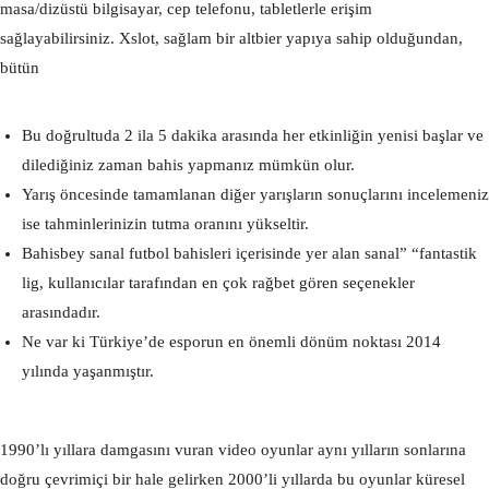
masa/dizüstü bilgisayar, cep telefonu, tabletlerle erişim
sağlayabilirsiniz. Xslot, sağlam bir altbier yapıya sahip olduğundan,
bütün
Bu doğrultuda 2 ila 5 dakika arasında her etkinliğin yenisi başlar ve
dilediğiniz zaman bahis yapmanız mümkün olur.
Yarış öncesinde tamamlanan diğer yarışların sonuçlarını incelemeniz
ise tahminlerinizin tutma oranını yükseltir.
Bahisbey sanal futbol bahisleri içerisinde yer alan sanal” “fantastik
lig, kullanıcılar tarafından en çok rağbet gören seçenekler
arasındadır.
Ne var ki Türkiye’de esporun en önemli dönüm noktası 2014
yılında yaşanmıştır.
1990’lı yıllara damgasını vuran video oyunlar aynı yılların sonlarına
doğru çevrimiçi bir hale gelirken 2000’li yıllarda bu oyunlar küresel