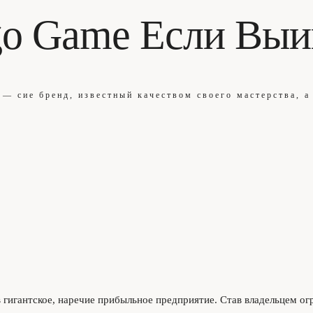
ogo Game Если Выи
 — сие бренд, известный качеством своего мастерства, а
 гигантское, наречие прибыльное предприятие. Став владельцем о