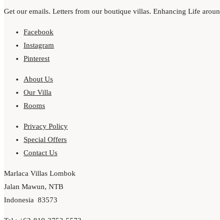
Get our emails. Letters from our boutique villas. Enhancing Life aro
Facebook
Instagram
Pinterest
About Us
Our Villa
Rooms
Privacy Policy
Special Offers
Contact Us
Marlaca Villas Lombok
Jalan Mawun, NTB
Indonesia 83573