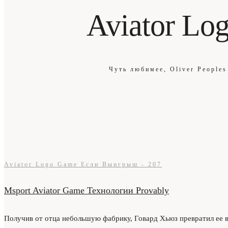
Aviator L
Чуть любимее, Oliver Peoples
Aviator Logo Game Если Выигрыш - 207
Msport Aviator Game Технологии Provably
Получив от отца небольшую фабрику, Говард Хьюз превратил ее в