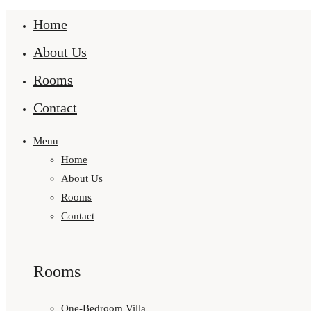
Home
About Us
Rooms
Contact
Menu
Home
About Us
Rooms
Contact
Rooms
One-Bedroom Villa