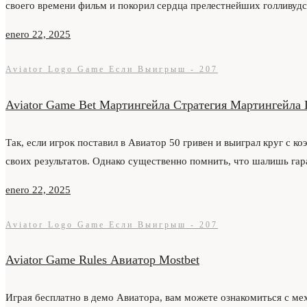
своего времени фильм и покорил сердца прелестнейших голливуд
enero 22, 2025
Aviator Logo Game Если Выигрыш - 207
Aviator Game Bet Мартингейла Стратегия Мартингейла
Так, если игрок поставил в Авиатор 50 гривен и выиграл круг с 
своих результатов. Однако существенно помнить, что шалишь га
enero 22, 2025
Aviator Logo Game Если Выигрыш - 207
Aviator Game Rules Авиатор Mostbet
Играя бесплатно в демо Авиатора, вам можете ознакомиться с меха