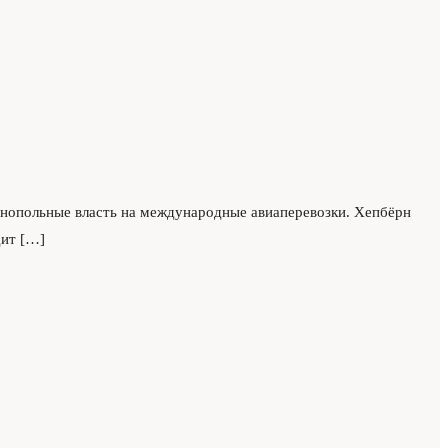
нопольные власть на международные авиаперевозки. Хепбёрн
дит […]